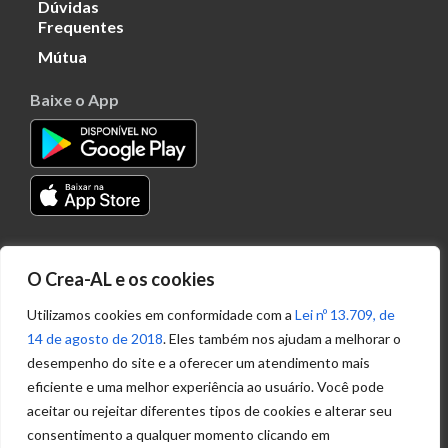
Dúvidas
Frequentes
Mútua
Baixe o App
Transparência
O Crea-AL e os cookies
Portal
Acesso à
Utilizamos cookies em conformidade com a
Lei nº 13.709, de
Informação
14 de agosto de 2018
. Eles também nos ajudam a melhorar o
Política de
desempenho do site e a oferecer um atendimento mais
Privacidade de
eficiente e uma melhor experiência ao usuário. Você pode
Dados
aceitar ou rejeitar diferentes tipos de cookies e alterar seu
consentimento a qualquer momento clicando em