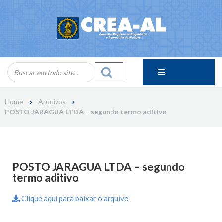
Skip
to
content
Home
Arquivos
POSTO JARAGUA LTDA – segundo termo aditivo
POSTO JARAGUA LTDA – segundo
termo aditivo
Clique aqui para baixar o arquivo