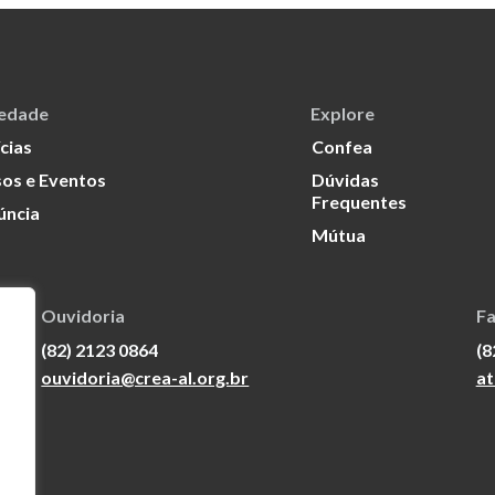
iedade
Explore
cias
Confea
os e Eventos
Dúvidas
Frequentes
úncia
Mútua
Ouvidoria
Fa
(82) 2123 0864
(8
ouvidoria@crea-al.org.br
at