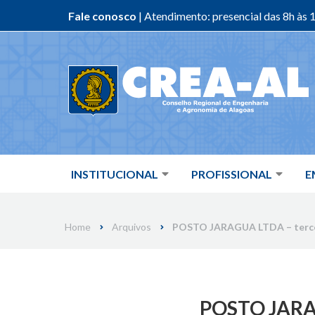
Fale conosco
| Atendimento: presencial das 8h às 1
Skip
to
content
INSTITUCIONAL
PROFISSIONAL
E
Home
Arquivos
POSTO JARAGUA LTDA – terce
POSTO JARAG