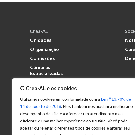
Crea-AL
Soc
Unidades
Notí
Organização
Curs
Comissões
Den
Câmaras
Especializadas
O Crea-AL e os cookies
Transparência
Portal
Utilizamos cookies em conformidade com a
Lei nº 13.709, de
Acesso à
14 de agosto de 2018
. Eles também nos ajudam a melhorar o
Informação
desempenho do site e a oferecer um atendimento mais
eficiente e uma melhor experiência ao usuário. Você pode
Política de
Privacidade de
aceitar ou rejeitar diferentes tipos de cookies e alterar seu
Dados