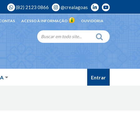
(82) 2123 0866
@crealagoas
 CONTAS
ACESSO À INFORMAÇÃO
OUVIDORIA
Entrar
DA