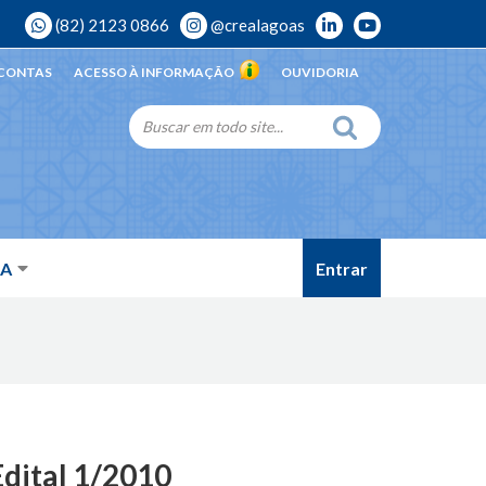
(82) 2123 0866
@crealagoas
 CONTAS
ACESSO À INFORMAÇÃO
OUVIDORIA
Entrar
DA
Edital 1/2010