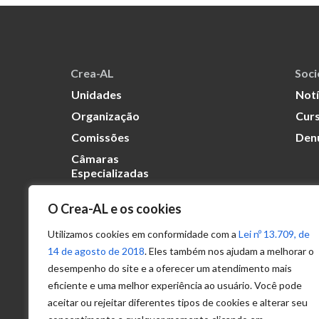
Crea-AL
Soc
Unidades
Notí
Organização
Curs
Comissões
Den
Câmaras
Especializadas
O Crea-AL e os cookies
Transparência
Portal
Utilizamos cookies em conformidade com a
Lei nº 13.709, de
Acesso à
14 de agosto de 2018
. Eles também nos ajudam a melhorar o
Informação
desempenho do site e a oferecer um atendimento mais
eficiente e uma melhor experiência ao usuário. Você pode
Política de
Privacidade de
aceitar ou rejeitar diferentes tipos de cookies e alterar seu
Dados