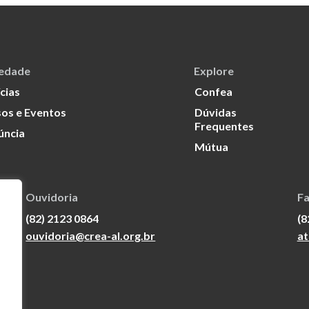
iedade
Explore
cias
Confea
os e Eventos
Dúvidas
Frequentes
úncia
Mútua
Ouvidoria
Fa
(82) 2123 0864
(8
ouvidoria@crea-al.org.br
at