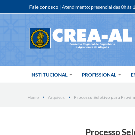
Fale conosco
| Atendimento: presencial das 8h às 1
Skip
to
content
INSTITUCIONAL
PROFISSIONAL
E
Home
Arquivos
Processo Seletivo para Provim
Processo Sel