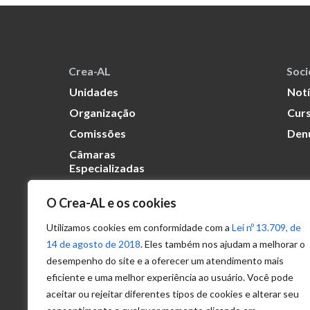
Crea-AL
Soc
Unidades
Notí
Organização
Curs
Comissões
Den
Câmaras
Especializadas
O Crea-AL e os cookies
Transparência
Portal
Utilizamos cookies em conformidade com a
Lei nº 13.709, de
Acesso à
14 de agosto de 2018
. Eles também nos ajudam a melhorar o
Informação
desempenho do site e a oferecer um atendimento mais
eficiente e uma melhor experiência ao usuário. Você pode
Política de
Privacidade de
aceitar ou rejeitar diferentes tipos de cookies e alterar seu
Dados