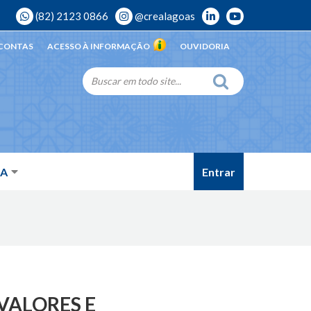
(82) 2123 0866
@crealagoas
 CONTAS
ACESSO À INFORMAÇÃO
OUVIDORIA
Entrar
DA
VALORES E