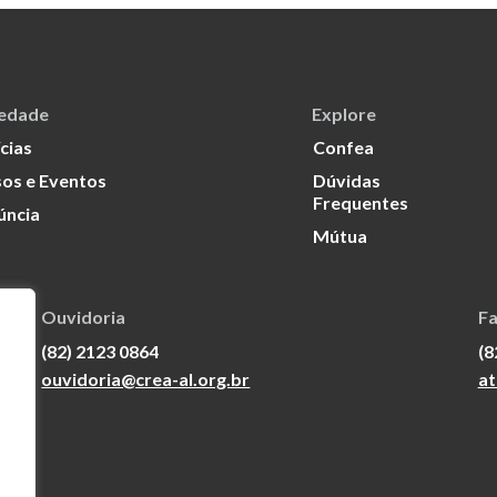
iedade
Explore
cias
Confea
os e Eventos
Dúvidas
Frequentes
úncia
Mútua
Ouvidoria
Fa
(82) 2123 0864
(8
ouvidoria@crea-al.org.br
at