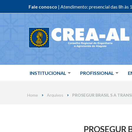
Fale conosco
| Atendimento: presencial das 8h às 1
Skip
to
content
INSTITUCIONAL
PROFISSIONAL
E
Home
Arquivos
PROSEGUR BRASIL S A TRANS
PROSEGUR B