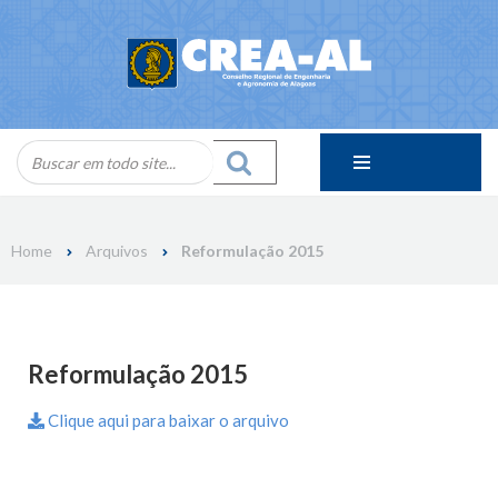
Skip
to
content
Home
Arquivos
Reformulação 2015
Reformulação 2015
Clique aqui para baixar o arquivo