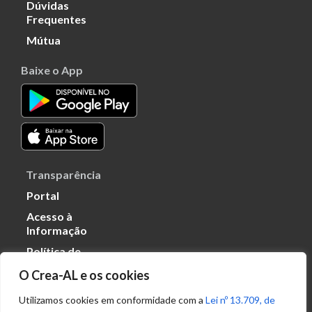
Dúvidas
Frequentes
Mútua
Baixe o App
Transparência
Portal
Acesso à
Informação
Política de
Privacidade de
O Crea-AL e os cookies
Dados
Utilizamos cookies em conformidade com a
Lei nº 13.709, de