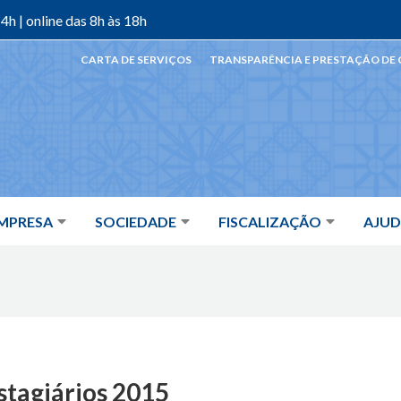
4h | online das 8h às 18h
CARTA DE SERVIÇOS
TRANSPARÊNCIA E PRESTAÇÃO DE
MPRESA
SOCIEDADE
FISCALIZAÇÃO
AJU
stagiários 2015