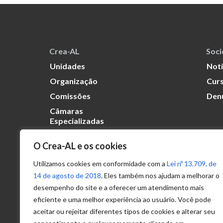
Crea-AL
Soc
Unidades
Notí
Organização
Curs
Comissões
Den
Câmaras
Especializadas
O Crea-AL e os cookies
Transparência
Portal
Utilizamos cookies em conformidade com a
Lei nº 13.709, de
Acesso à
14 de agosto de 2018
. Eles também nos ajudam a melhorar o
Informação
desempenho do site e a oferecer um atendimento mais
eficiente e uma melhor experiência ao usuário. Você pode
Política de
Privacidade de
aceitar ou rejeitar diferentes tipos de cookies e alterar seu
Dados