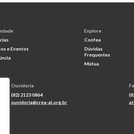
iedade
Explore
cias
Confea
os e Eventos
Dúvidas
Frequentes
úncia
Mútua
Ouvidoria
Fa
(82) 2123 0864
(8
ouvidoria@crea-al.org.br
at