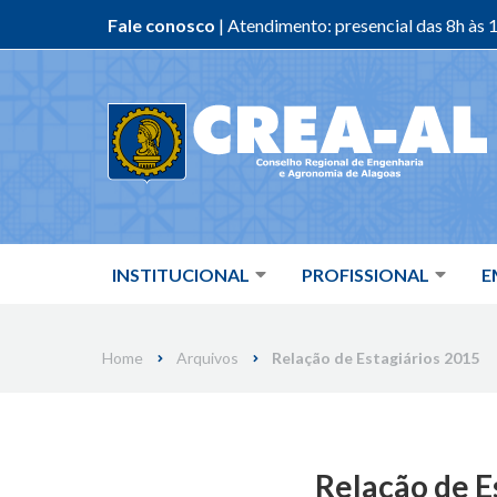
Fale conosco
| Atendimento: presencial das 8h às 1
Skip
to
content
INSTITUCIONAL
PROFISSIONAL
E
Home
Arquivos
Relação de Estagiários 2015
Relação de E