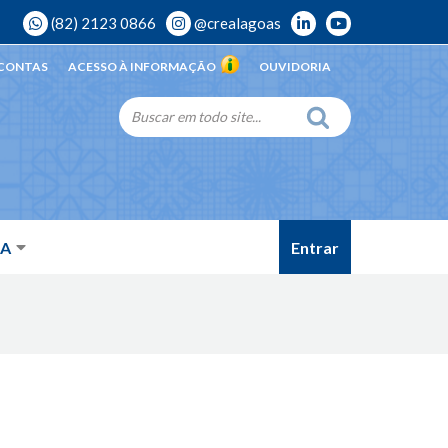
(82) 2123 0866
@crealagoas
 CONTAS
ACESSO À INFORMAÇÃO
OUVIDORIA
Entrar
DA