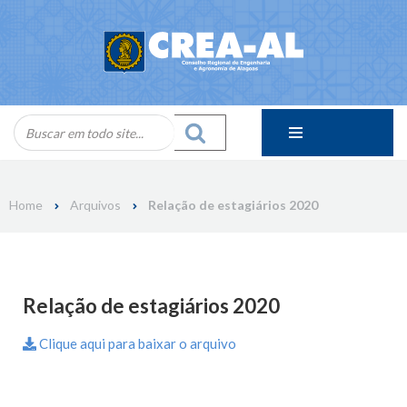
Skip
to
content
Home
Arquivos
Relação de estagiários 2020
Relação de estagiários 2020
Clique aqui para baixar o arquivo