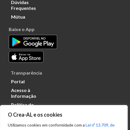
Dúvidas
Frequentes
Mútua
Baixe o App
Transparência
Portal
Acesso à
Informação
Política de
Privacidade de
O Crea-AL e os cookies
Dados
Utilizamos cookies em conformidade com a
Lei nº 13.709, de