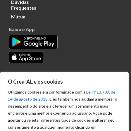
Dúvidas
Frequentes
Mútua
Baixe o App
Transparência
O Crea-AL e os cookies
Portal
Acesso à
Utilizamos cookies em conformidade com a
Lei nº 13.709, de
Informação
14 de agosto de 2018
. Eles também nos ajudam a melhorar o
Política de
desempenho do site e a oferecer um atendimento mais
Privacidade de
eficiente e uma melhor experiência ao usuário. Você pode
Dados
aceitar ou rejeitar diferentes tipos de cookies e alterar seu
consentimento a qualquer momento clicando em