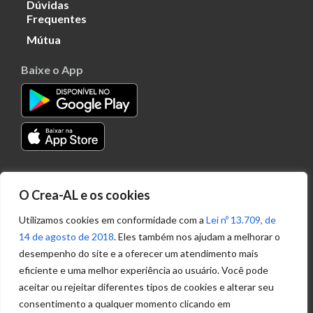
Dúvidas
Frequentes
Mútua
Baixe o App
Transparência
O Crea-AL e os cookies
Portal
Acesso à
Utilizamos cookies em conformidade com a
Lei nº 13.709, de
Informação
14 de agosto de 2018
. Eles também nos ajudam a melhorar o
Política de
desempenho do site e a oferecer um atendimento mais
Privacidade de
eficiente e uma melhor experiência ao usuário. Você pode
Dados
aceitar ou rejeitar diferentes tipos de cookies e alterar seu
consentimento a qualquer momento clicando em