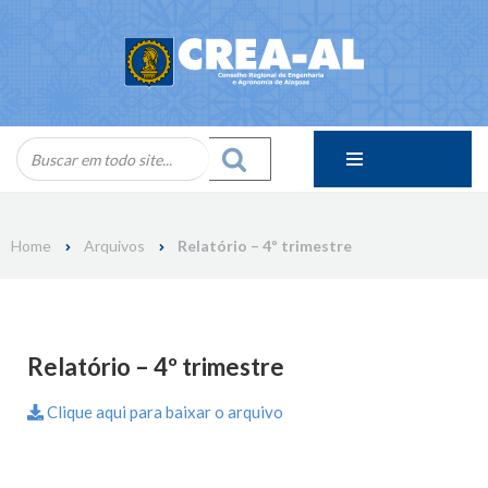
Skip
to
content
Home
Arquivos
Relatório – 4º trimestre
Relatório – 4º trimestre
Clique aqui para baixar o arquivo