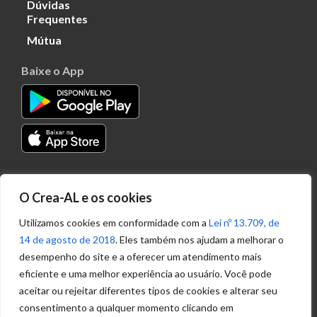
Dúvidas
Frequentes
Mútua
Baixe o App
Transparência
O Crea-AL e os cookies
Portal
Acesso à
Utilizamos cookies em conformidade com a
Lei nº 13.709, de
Informação
14 de agosto de 2018
. Eles também nos ajudam a melhorar o
Política de
desempenho do site e a oferecer um atendimento mais
Privacidade de
eficiente e uma melhor experiência ao usuário. Você pode
Dados
aceitar ou rejeitar diferentes tipos de cookies e alterar seu
consentimento a qualquer momento clicando em