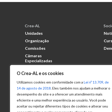
Crea-AL
Soc
Unidades
Notí
Organização
Curs
Comissões
Den
Câmaras
Especializadas
O Crea-AL e os cookies
Transparência
Portal
Utilizamos cookies em conformidade com a
Lei nº 13.709, de
Acesso à
14 de agosto de 2018
. Eles também nos ajudam a melhorar o
Informação
desempenho do site e a oferecer um atendimento mais
eficiente e uma melhor experiência ao usuário. Você pode
Política de
Privacidade de
aceitar ou rejeitar diferentes tipos de cookies e alterar seu
Dados