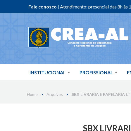
Fale conosco
| Atendimento: presencial das 8h às 1
Skip
to
content
INSTITUCIONAL
PROFISSIONAL
E
Home
Arquivos
SBX LIVRARIA E PAPELARIA LTD
SBX LIVRARIA