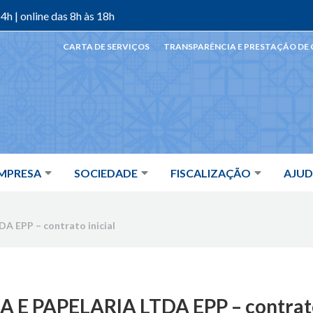
4h | online das 8h às 18h
CARTA DE SERVIÇOS
TRANSPARÊNCIA E PRESTAÇÃO DE
MPRESA
SOCIEDADE
FISCALIZAÇÃO
AJU
A EPP – contrato inicial
 E PAPELARIA LTDA EPP – contrato