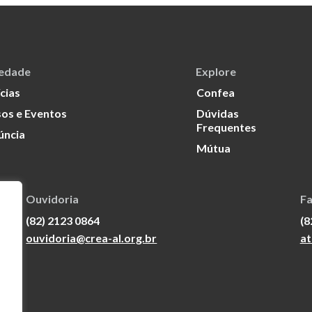
iedade
Explore
cias
Confea
os e Eventos
Dúvidas
Frequentes
úncia
Mútua
Ouvidoria
Fa
(82) 2123 0864
(8
ouvidoria@crea-al.org.br
at