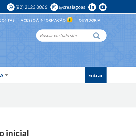
(82) 2123 0866
@crealagoas
 CONTAS
ACESSO À INFORMAÇÃO
OUVIDORIA
Entrar
DA
 inicial