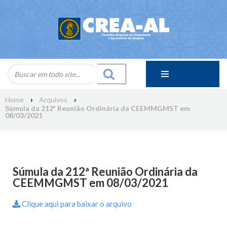
Skip
to
content
Home
Arquivos
Súmula da 212ª Reunião Ordinária da CEEMMGMST em
08/03/2021
Súmula da 212ª Reunião Ordinária da
CEEMMGMST em 08/03/2021
Clique aqui para baixar o arquivo