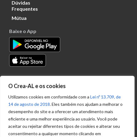
Dúvidas
Frequentes
Mútua
Baixe o App
Transparência
O Crea-AL e os cookies
Portal
Acesso à
Utilizamos cookies em conformidade com a
Lei nº 13.709, de
Informação
14 de agosto de 2018
. Eles também nos ajudam a melhorar o
Política de
desempenho do site e a oferecer um atendimento mais
Privacidade de
eficiente e uma melhor experiência ao usuário. Você pode
Dados
aceitar ou rejeitar diferentes tipos de cookies e alterar seu
consentimento a qualquer momento clicando em