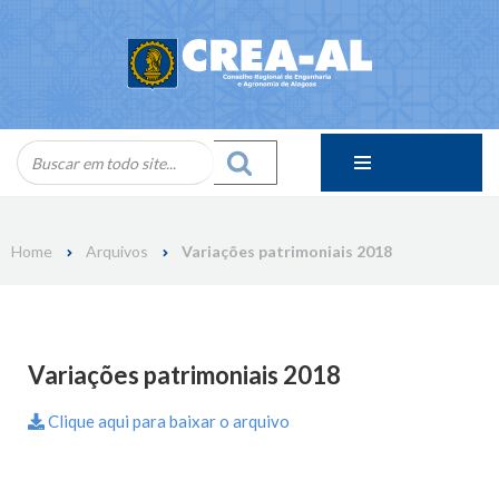
Skip
to
content
Home
Arquivos
Variações patrimoniais 2018
Variações patrimoniais 2018
Clique aqui para baixar o arquivo