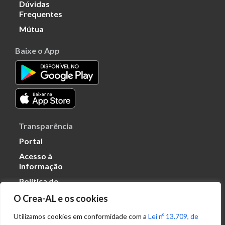
Dúvidas
Frequentes
Mútua
Baixe o App
Transparência
Portal
Acesso à
Informação
Política de
Privacidade de
O Crea-AL e os cookies
Dados
Utilizamos cookies em conformidade com a
Lei nº 13.709, de