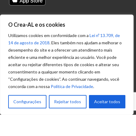
Transparência
O Crea-AL e os cookies
Portal
Acesso à
Utilizamos cookies em conformidade com a
Lei nº 13.709, de
Informação
14 de agosto de 2018
. Eles também nos ajudam a melhorar o
Política de
desempenho do site e a oferecer um atendimento mais
Privacidade de
eficiente e uma melhor experiência ao usuário. Você pode
Dados
aceitar ou rejeitar diferentes tipos de cookies e alterar seu
consentimento a qualquer momento clicando em
“Configurações de cookies”. Ao continuar navegando, você
Ouvidoria
concorda com a nossa
Política de Privacidade
.
(82) 2123 0864
ouvidoria@crea-al.org.br
Configurações
Rejeitar todos
Aceitar todos
Fale Conosco
(82) 2123 0866
atendimento@crea-al.org.br