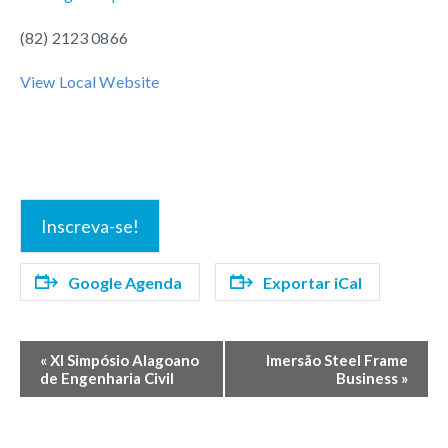
(82) 2123 0866
View Local Website
Inscreva-se!
Google Agenda
Exportar iCal
Evento
«
XI Simpósio Alagoano
Imersão Steel Frame
de Engenharia Civil
Business
»
Navegação