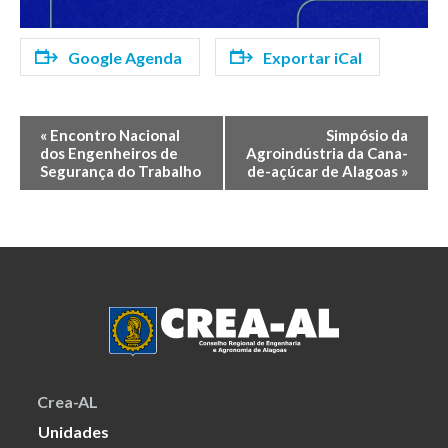
Google Agenda
Exportar iCal
Evento
«
Encontro Nacional
Simpósio da
dos Engenheiros de
Agroindústria da Cana-
Navegação
Segurança do Trabalho
de-açúcar de Alagoas
»
Crea-AL
Unidades