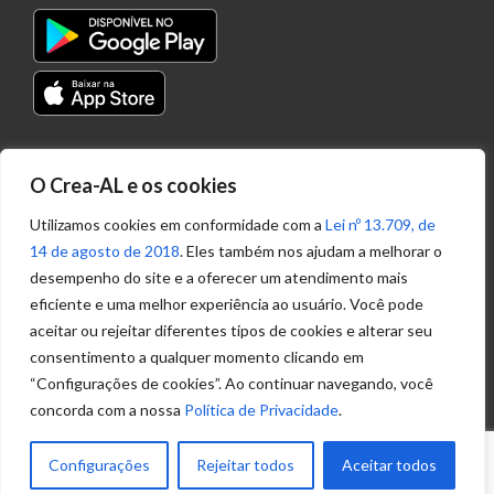
Transparência
O Crea-AL e os cookies
Portal
Acesso à
Utilizamos cookies em conformidade com a
Lei nº 13.709, de
Informação
14 de agosto de 2018
. Eles também nos ajudam a melhorar o
Política de
desempenho do site e a oferecer um atendimento mais
Privacidade de
eficiente e uma melhor experiência ao usuário. Você pode
Dados
aceitar ou rejeitar diferentes tipos de cookies e alterar seu
consentimento a qualquer momento clicando em
“Configurações de cookies”. Ao continuar navegando, você
Ouvidoria
concorda com a nossa
Política de Privacidade
.
(82) 2123 0864
ouvidoria@crea-al.org.br
Configurações
Rejeitar todos
Aceitar todos