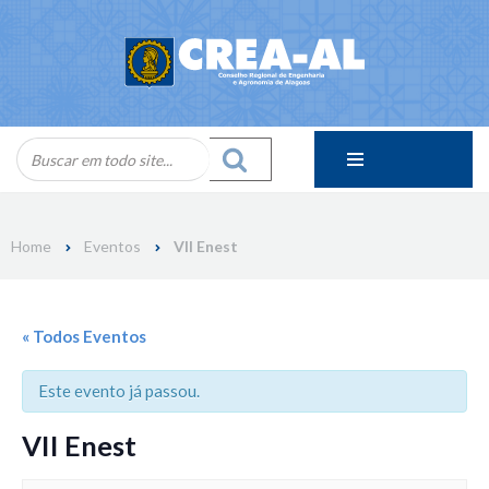
Skip
to
content
Home
Eventos
VII Enest
« Todos Eventos
Este evento já passou.
VII Enest