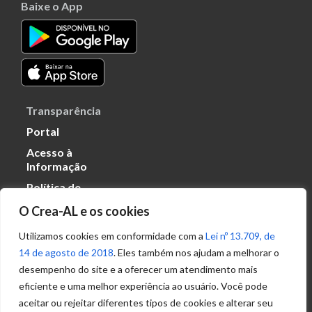
Baixe o App
Transparência
Portal
Acesso à
Informação
Política de
Privacidade de
O Crea-AL e os cookies
Dados
Utilizamos cookies em conformidade com a
Lei nº 13.709, de
14 de agosto de 2018
. Eles também nos ajudam a melhorar o
Ouvidoria
desempenho do site e a oferecer um atendimento mais
(82) 2123 0864
eficiente e uma melhor experiência ao usuário. Você pode
ouvidoria@crea-al.org.br
aceitar ou rejeitar diferentes tipos de cookies e alterar seu