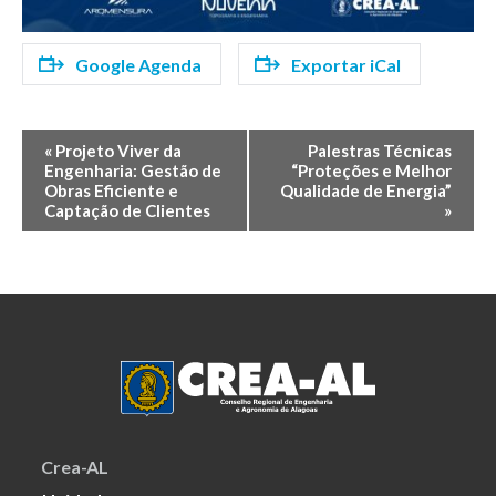
Google Agenda
Exportar iCal
Evento
«
Projeto Viver da
Palestras Técnicas
Engenharia: Gestão de
“Proteções e Melhor
Navegação
Obras Eficiente e
Qualidade de Energia”
Captação de Clientes
»
Crea-AL