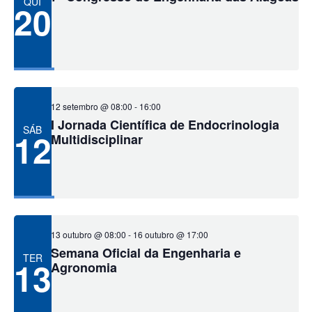
de
QUI
20
visuais
de
Eventos
12 setembro @ 08:00
-
16:00
I Jornada Científica de Endocrinologia
SÁB
12
Multidisciplinar
13 outubro @ 08:00
-
16 outubro @ 17:00
Semana Oficial da Engenharia e
TER
13
Agronomia