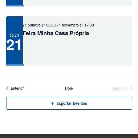
21 outubro @ 08:00
-
1 novembro @ 17:00
Feira Minha Casa Própria
QUA
21
Eventos
Eventos
anterior
Hoje
seguinte
Exportar Eventos