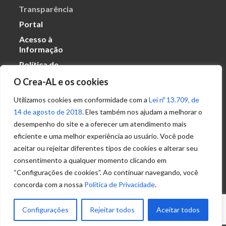
Transparência
Portal
Acesso à
Informação
Política de
Privacidade de
O Crea-AL e os cookies
Dados
Utilizamos cookies em conformidade com a
Lei nº 13.709, de
14 de agosto de 2018
. Eles também nos ajudam a melhorar o
Ouvidoria
desempenho do site e a oferecer um atendimento mais
(82) 2123 0864
eficiente e uma melhor experiência ao usuário. Você pode
ouvidoria@crea-al.org.br
aceitar ou rejeitar diferentes tipos de cookies e alterar seu
consentimento a qualquer momento clicando em
Fale Conosco
“Configurações de cookies”. Ao continuar navegando, você
(82) 2123 0866
concorda com a nossa
Política de Privacidade
.
atendimento@crea-al.org.br
Configurações
Rejeitar todos
Aceitar todos
© 2022 – Conselho Regional de Engenharia e