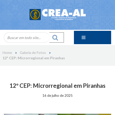
Skip
to
content
Home
Galeria de Fotos
12º CEP: Microrregional em Piranhas
12º CEP: Microrregional em Piranhas
16 de julho de 2025