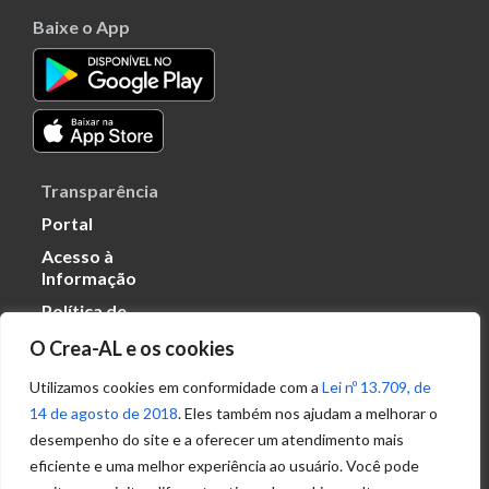
Baixe o App
Transparência
Portal
Acesso à
Informação
Política de
Privacidade de
O Crea-AL e os cookies
Dados
Utilizamos cookies em conformidade com a
Lei nº 13.709, de
14 de agosto de 2018
. Eles também nos ajudam a melhorar o
Ouvidoria
desempenho do site e a oferecer um atendimento mais
(82) 2123 0864
eficiente e uma melhor experiência ao usuário. Você pode
ouvidoria@crea-al.org.br