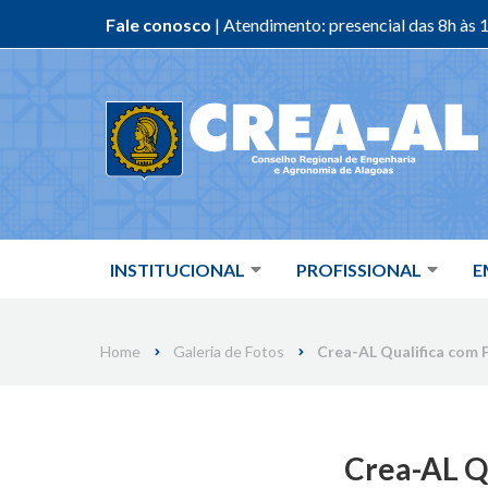
Fale conosco
| Atendimento: presencial das 8h às 1
Skip
to
content
INSTITUCIONAL
PROFISSIONAL
E
Home
Galeria de Fotos
Crea-AL Qualifica com 
Crea-AL Qu