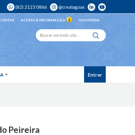
(82) 2123 0866
@crealagoas
 CONTAS
ACESSO À INFORMAÇÃO
OUVIDORIA
Entrar
DA
do Peireira