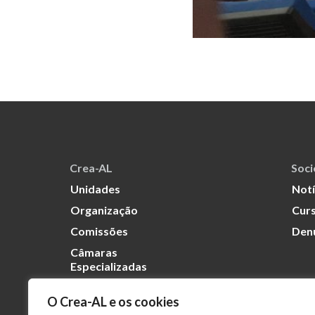
Crea-AL
Soc
Unidades
Notí
Organização
Curs
Comissões
Den
Câmaras
Especializadas
O Crea-AL e os cookies
Transparência