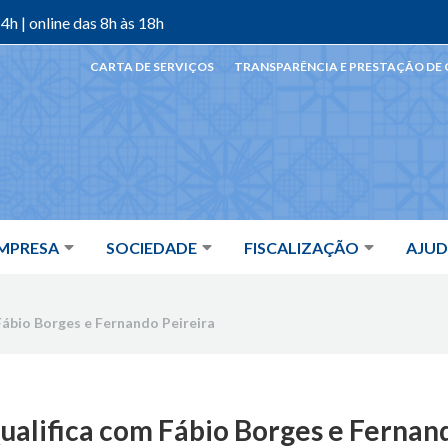
4h | online das 8h às 18h
CARTA DE SERVIÇOS
TRANSPARÊNCIA E PRESTAÇÃO DE
MPRESA
SOCIEDADE
FISCALIZAÇÃO
AJU
Fábio Borges e Fernando Peireira
alifica com Fábio Borges e Fernan