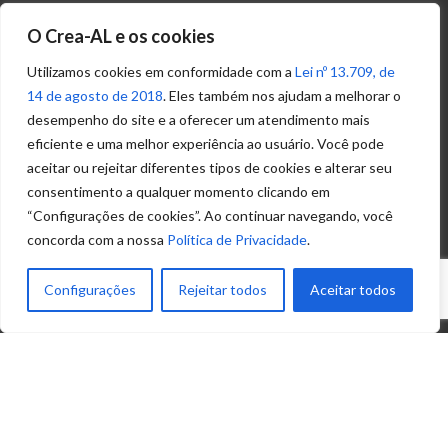
Transparência
O Crea-AL e os cookies
Portal
Acesso à
Utilizamos cookies em conformidade com a
Lei nº 13.709, de
Informação
14 de agosto de 2018
. Eles também nos ajudam a melhorar o
Política de
desempenho do site e a oferecer um atendimento mais
Privacidade de
eficiente e uma melhor experiência ao usuário. Você pode
Dados
aceitar ou rejeitar diferentes tipos de cookies e alterar seu
consentimento a qualquer momento clicando em
“Configurações de cookies”. Ao continuar navegando, você
Ouvidoria
concorda com a nossa
Política de Privacidade
.
(82) 2123 0864
ouvidoria@crea-al.org.br
Configurações
Rejeitar todos
Aceitar todos
Fale Conosco
(82) 2123 0866
atendimento@crea-al.org.br
© 2022 – Conselho Regional de Engenharia e
Agronomia de Alagoas