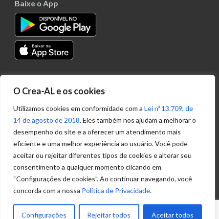
Baixe o App
Transparência
O Crea-AL e os cookies
Portal
Acesso à
Utilizamos cookies em conformidade com a
Lei nº 13.709, de
Informação
14 de agosto de 2018
. Eles também nos ajudam a melhorar o
Política de
desempenho do site e a oferecer um atendimento mais
Privacidade de
eficiente e uma melhor experiência ao usuário. Você pode
Dados
aceitar ou rejeitar diferentes tipos de cookies e alterar seu
consentimento a qualquer momento clicando em
“Configurações de cookies”. Ao continuar navegando, você
Ouvidoria
concorda com a nossa
Política de Privacidade
.
(82) 2123 0864
ouvidoria@crea-al.org.br
Configurações
Rejeitar todos
Aceitar todos