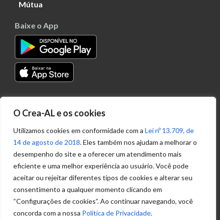
Mútua
Baixe o App
Transparência
O Crea-AL e os cookies
Portal
Acesso à
Utilizamos cookies em conformidade com a
Lei nº 13.709, de
Informação
14 de agosto de 2018
. Eles também nos ajudam a melhorar o
Política de
desempenho do site e a oferecer um atendimento mais
Privacidade de
eficiente e uma melhor experiência ao usuário. Você pode
Dados
aceitar ou rejeitar diferentes tipos de cookies e alterar seu
consentimento a qualquer momento clicando em
“Configurações de cookies”. Ao continuar navegando, você
Ouvidoria
concorda com a nossa
Política de Privacidade
.
(82) 2123 0864