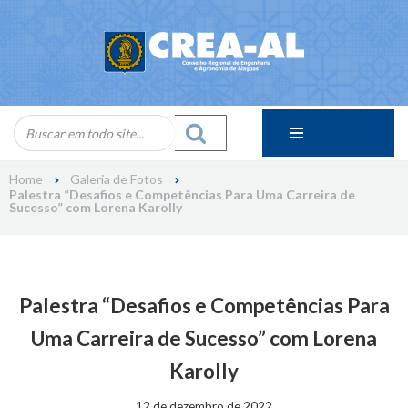
Skip
to
content
Home
Galeria de Fotos
Palestra “Desafios e Competências Para Uma Carreira de
Sucesso” com Lorena Karolly
Palestra “Desafios e Competências Para
Uma Carreira de Sucesso” com Lorena
Karolly
12 de dezembro de 2022