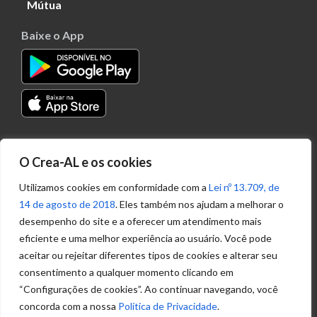
Mútua
Baixe o App
Transparência
O Crea-AL e os cookies
Portal
Acesso à
Utilizamos cookies em conformidade com a
Lei nº 13.709, de
Informação
14 de agosto de 2018
. Eles também nos ajudam a melhorar o
Política de
desempenho do site e a oferecer um atendimento mais
Privacidade de
eficiente e uma melhor experiência ao usuário. Você pode
Dados
aceitar ou rejeitar diferentes tipos de cookies e alterar seu
consentimento a qualquer momento clicando em
“Configurações de cookies”. Ao continuar navegando, você
Ouvidoria
concorda com a nossa
Política de Privacidade
.
(82) 2123 0864