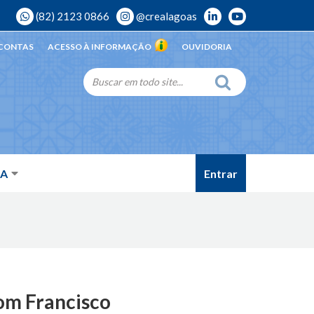
(82) 2123 0866
@crealagoas
 CONTAS
ACESSO À INFORMAÇÃO
OUVIDORIA
Entrar
DA
om Francisco