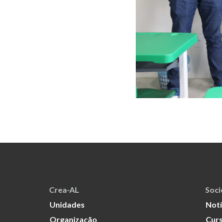
Crea-AL
Soc
Unidades
Notí
Organização
Curs