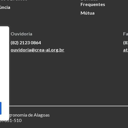
Frequentes
úncia
Mútua
Ouvidoria
Fa
(82) 2123 0864
(8
ouvidoria@crea-al.org.br
at
a e Agronomia de Alagoas
– 57051-510