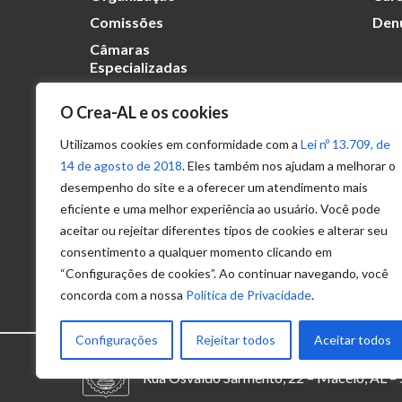
Comissões
Den
Câmaras
Especializadas
O Crea-AL e os cookies
Transparência
Portal
Utilizamos cookies em conformidade com a
Lei nº 13.709, de
Acesso à
14 de agosto de 2018
. Eles também nos ajudam a melhorar o
Informação
desempenho do site e a oferecer um atendimento mais
eficiente e uma melhor experiência ao usuário. Você pode
Política de
Privacidade de
aceitar ou rejeitar diferentes tipos de cookies e alterar seu
Dados
consentimento a qualquer momento clicando em
“Configurações de cookies”. Ao continuar navegando, você
concorda com a nossa
Política de Privacidade
.
Configurações
Rejeitar todos
Aceitar todos
© 2025 – Conselho Regional de Engenhari
Rua Osvaldo Sarmento, 22 – Maceió, AL 