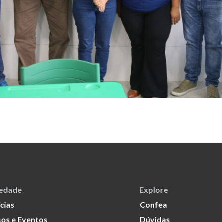
iedade
Explore
cias
Confea
os e Eventos
Dúvidas