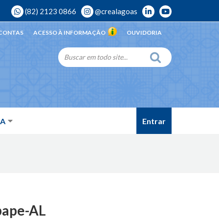
(82) 2123 0866
@crealagoas
 CONTAS
ACESSO À INFORMAÇÃO
OUVIDORIA
Entrar
DA
Ibape-AL