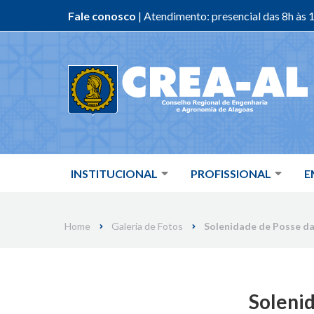
Fale conosco
| Atendimento: presencial das 8h às 1
Skip
to
content
INSTITUCIONAL
PROFISSIONAL
E
Home
Galeria de Fotos
Solenidade de Posse da
Solenid