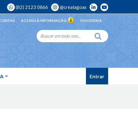
(82) 2123 0866
@crealagoas
 CONTAS
ACESSO À INFORMAÇÃO
OUVIDORIA
Entrar
DA