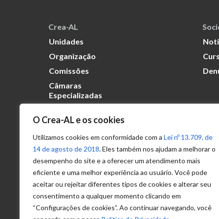
Crea-AL
Soc
Unidades
Notí
Organização
Curs
Comissões
Den
Câmaras
Especializadas
O Crea-AL e os cookies
Transparência
Portal
Utilizamos cookies em conformidade com a
Lei nº 13.709, de
Acesso à
14 de agosto de 2018
. Eles também nos ajudam a melhorar o
Informação
desempenho do site e a oferecer um atendimento mais
eficiente e uma melhor experiência ao usuário. Você pode
Política de
Privacidade de
aceitar ou rejeitar diferentes tipos de cookies e alterar seu
Dados
consentimento a qualquer momento clicando em
“Configurações de cookies”. Ao continuar navegando, você