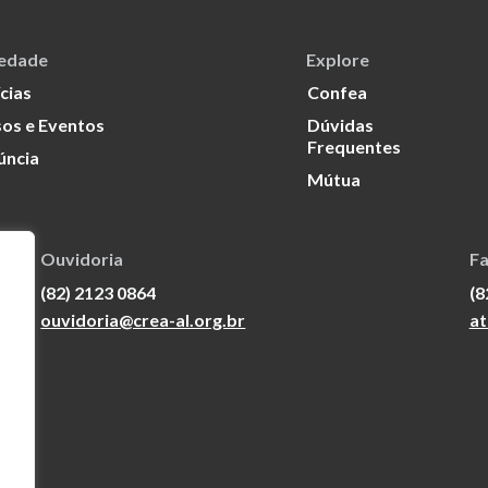
iedade
Explore
cias
Confea
os e Eventos
Dúvidas
Frequentes
úncia
Mútua
Ouvidoria
Fa
(82) 2123 0864
(8
ouvidoria@crea-al.org.br
at