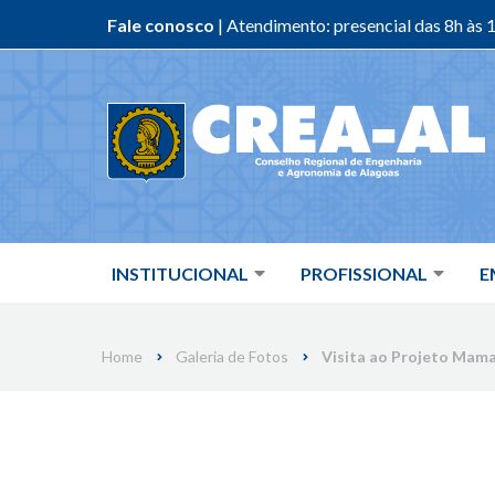
Fale conosco
| Atendimento: presencial das 8h às 1
Skip
to
content
INSTITUCIONAL
PROFISSIONAL
E
Home
Galeria de Fotos
Visita ao Projeto Mam