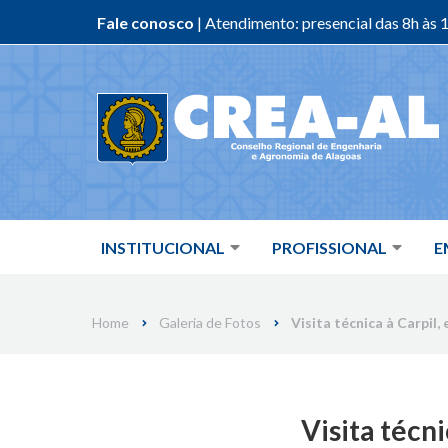
Fale conosco
| Atendimento: presencial das 8h às 1
Skip
to
content
INSTITUCIONAL
PROFISSIONAL
E
Home
Galeria de Fotos
Visita técnica à Carpil,
Visita técni