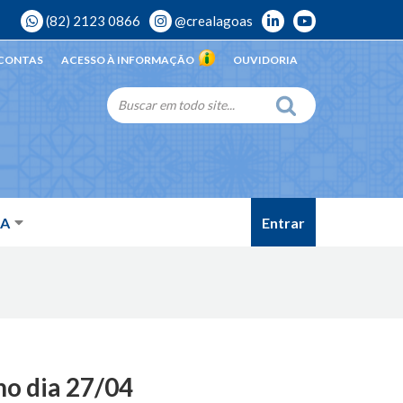
(82) 2123 0866
@crealagoas
 CONTAS
ACESSO À INFORMAÇÃO
OUVIDORIA
Entrar
DA
 no dia 27/04