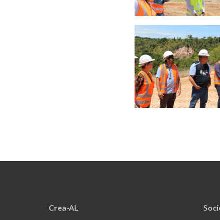
Crea-AL
Soc