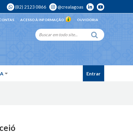
(82) 2123 0866
@crealagoas
 CONTAS
ACESSO À INFORMAÇÃO
OUVIDORIA
Entrar
DA
aceió