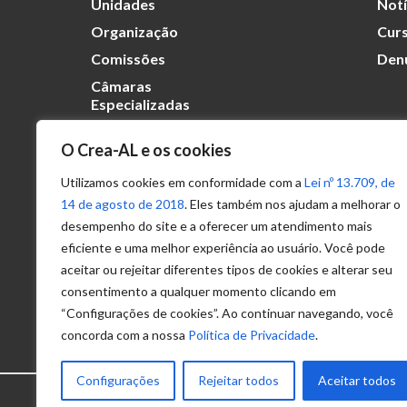
Unidades
Notí
Organização
Curs
Comissões
Den
Câmaras
Especializadas
O Crea-AL e os cookies
Transparência
Portal
Utilizamos cookies em conformidade com a
Lei nº 13.709, de
Acesso à
14 de agosto de 2018
. Eles também nos ajudam a melhorar o
Informação
desempenho do site e a oferecer um atendimento mais
eficiente e uma melhor experiência ao usuário. Você pode
Política de
Privacidade de
aceitar ou rejeitar diferentes tipos de cookies e alterar seu
Dados
consentimento a qualquer momento clicando em
“Configurações de cookies”. Ao continuar navegando, você
concorda com a nossa
Política de Privacidade
.
Configurações
Rejeitar todos
Aceitar todos
© 2025 – Conselho Regional de Engenhari