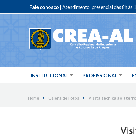
Fale conosco
| Atendimento: presencial das 8h às 1
Skip
to
content
INSTITUCIONAL
PROFISSIONAL
E
Home
Galeria de Fotos
Visita técnica ao aterr
Visi