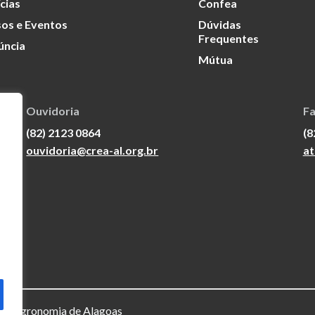
cias
Confea
os e Eventos
Dúvidas
Frequentes
úncia
Mútua
Ouvidoria
Fa
(82) 2123 0864
(8
ouvidoria@crea-al.org.br
at
a e Agronomia de Alagoas