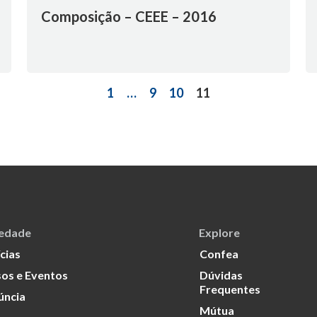
Composição – CEEE – 2016
1
…
9
10
11
iedade
Explore
cias
Confea
os e Eventos
Dúvidas
Frequentes
úncia
Mútua