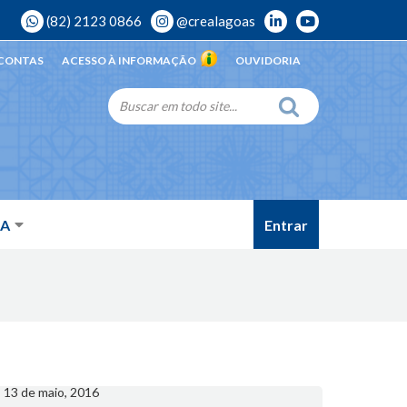
(82) 2123 0866
@crealagoas
 CONTAS
ACESSO À INFORMAÇÃO
OUVIDORIA
Entrar
DA
13 de maio, 2016