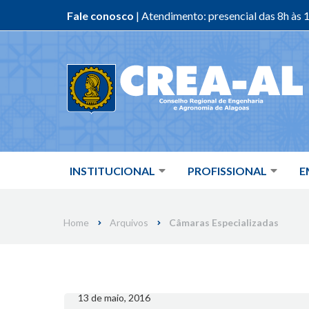
Fale conosco
| Atendimento: presencial das 8h às 1
Skip
to
content
INSTITUCIONAL
PROFISSIONAL
E
Home
Arquivos
Câmaras Especializadas
13 de maio, 2016