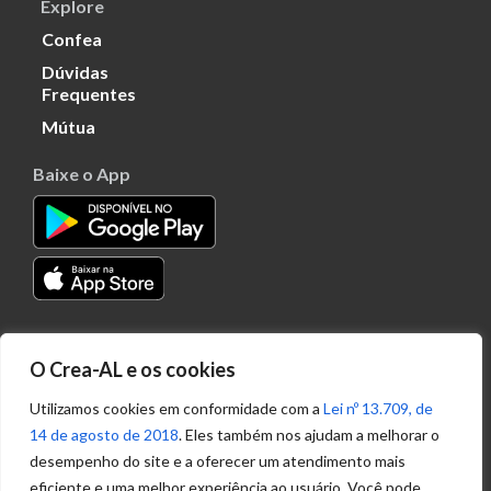
Explore
Confea
Dúvidas
Frequentes
Mútua
Baixe o App
Transparência
O Crea-AL e os cookies
Portal
Acesso à
Utilizamos cookies em conformidade com a
Lei nº 13.709, de
Informação
14 de agosto de 2018
. Eles também nos ajudam a melhorar o
Política de
desempenho do site e a oferecer um atendimento mais
Privacidade de
eficiente e uma melhor experiência ao usuário. Você pode