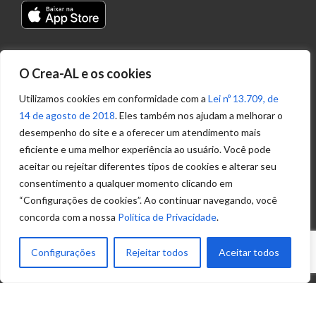
Transparência
O Crea-AL e os cookies
Portal
Acesso à
Utilizamos cookies em conformidade com a
Lei nº 13.709, de
Informação
14 de agosto de 2018
. Eles também nos ajudam a melhorar o
Política de
desempenho do site e a oferecer um atendimento mais
Privacidade de
eficiente e uma melhor experiência ao usuário. Você pode
Dados
aceitar ou rejeitar diferentes tipos de cookies e alterar seu
consentimento a qualquer momento clicando em
“Configurações de cookies”. Ao continuar navegando, você
Ouvidoria
concorda com a nossa
Política de Privacidade
.
(82) 2123 0864
ouvidoria@crea-al.org.br
Configurações
Rejeitar todos
Aceitar todos
Fale Conosco
(82) 2123 0866
atendimento@crea-al.org.br