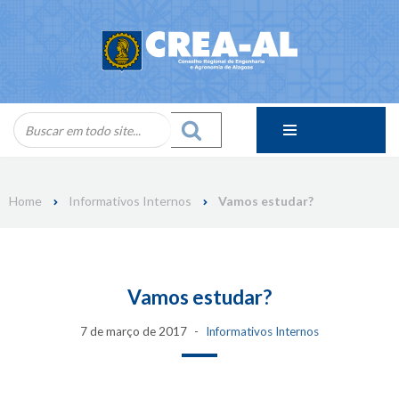
Skip
to
content
Home
Informativos Internos
Vamos estudar?
Vamos estudar?
7 de março de 2017
Informativos Internos