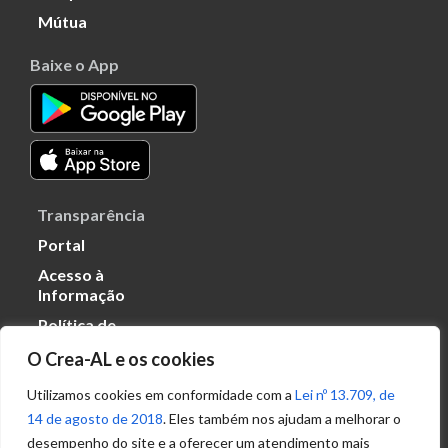
Mútua
Baixe o App
Transparência
Portal
Acesso à
Informação
Política de
Privacidade de
O Crea-AL e os cookies
Dados
Utilizamos cookies em conformidade com a
Lei nº 13.709, de
14 de agosto de 2018
. Eles também nos ajudam a melhorar o
Ouvidoria
desempenho do site e a oferecer um atendimento mais