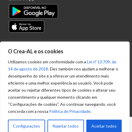
Transparência
O Crea-AL e os cookies
Portal
Acesso à
Utilizamos cookies em conformidade com a
Lei nº 13.709, de
Informação
14 de agosto de 2018
. Eles também nos ajudam a melhorar o
Política de
desempenho do site e a oferecer um atendimento mais
Privacidade de
eficiente e uma melhor experiência ao usuário. Você pode
Dados
aceitar ou rejeitar diferentes tipos de cookies e alterar seu
consentimento a qualquer momento clicando em
“Configurações de cookies”. Ao continuar navegando, você
Ouvidoria
concorda com a nossa
Política de Privacidade
.
(82) 2123 0864
ouvidoria@crea-al.org.br
Configurações
Rejeitar todos
Aceitar todos