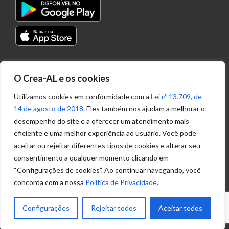
Transparência
O Crea-AL e os cookies
Portal
Acesso à
Utilizamos cookies em conformidade com a
Lei nº 13.709, de
Informação
14 de agosto de 2018
. Eles também nos ajudam a melhorar o
Política de
desempenho do site e a oferecer um atendimento mais
Privacidade de
eficiente e uma melhor experiência ao usuário. Você pode
Dados
aceitar ou rejeitar diferentes tipos de cookies e alterar seu
consentimento a qualquer momento clicando em
“Configurações de cookies”. Ao continuar navegando, você
Ouvidoria
concorda com a nossa
Política de Privacidade
.
(82) 2123 0864
ouvidoria@crea-al.org.br
Configurações
Rejeitar todos
Aceitar todos
Fale Conosco