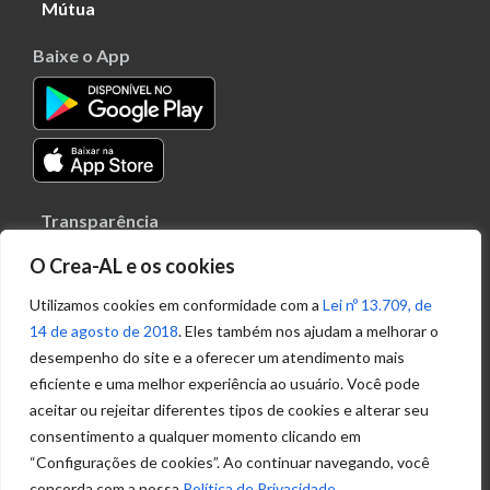
Mútua
Baixe o App
Transparência
Portal
O Crea-AL e os cookies
Acesso à
Utilizamos cookies em conformidade com a
Lei nº 13.709, de
Informação
14 de agosto de 2018
. Eles também nos ajudam a melhorar o
Política de
desempenho do site e a oferecer um atendimento mais
Privacidade de
Dados
eficiente e uma melhor experiência ao usuário. Você pode
aceitar ou rejeitar diferentes tipos de cookies e alterar seu
consentimento a qualquer momento clicando em
Ouvidoria
“Configurações de cookies”. Ao continuar navegando, você
(82) 2123 0864
concorda com a nossa
Política de Privacidade
.