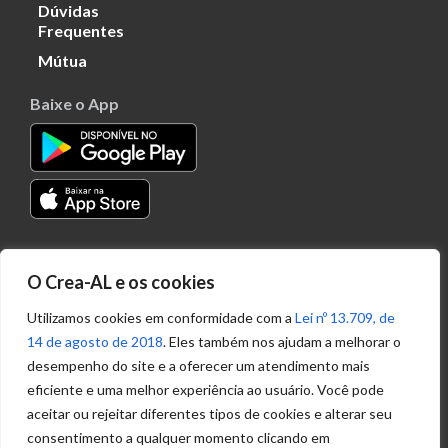
Dúvidas
Frequentes
Mútua
Baixe o App
Transparência
O Crea-AL e os cookies
Portal
Acesso à
Utilizamos cookies em conformidade com a
Lei nº 13.709, de
Informação
14 de agosto de 2018
. Eles também nos ajudam a melhorar o
Política de
desempenho do site e a oferecer um atendimento mais
Privacidade de
eficiente e uma melhor experiência ao usuário. Você pode
Dados
aceitar ou rejeitar diferentes tipos de cookies e alterar seu
consentimento a qualquer momento clicando em