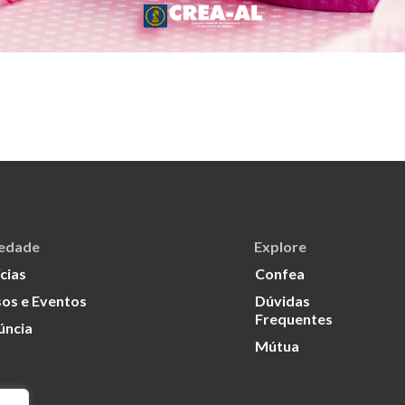
iedade
Explore
cias
Confea
os e Eventos
Dúvidas
Frequentes
úncia
Mútua