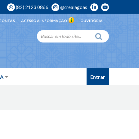
(82) 2123 0866
@crealagoas
 CONTAS
ACESSO À INFORMAÇÃO
OUVIDORIA
Entrar
DA