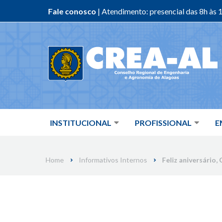
Fale conosco
| Atendimento: presencial das 8h às 1
Skip
to
content
INSTITUCIONAL
PROFISSIONAL
E
Home
Informativos Internos
Feliz aniversário, 