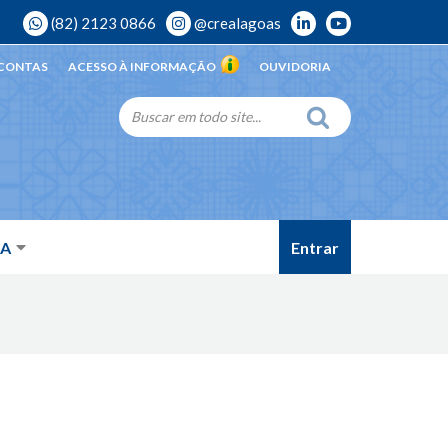
(82) 2123 0866
@crealagoas
 CONTAS
ACESSO À INFORMAÇÃO
OUVIDORIA
Entrar
DA