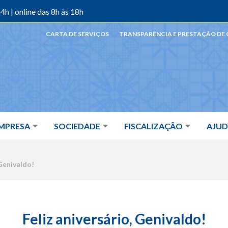
4h | online das 8h às 18h
CARTA DE SERVIÇOS
TRANSPARÊNCIA E PRESTAÇÃO DE
MPRESA
SOCIEDADE
FISCALIZAÇÃO
AJU
 Genivaldo!
Feliz aniversário, Genivaldo!