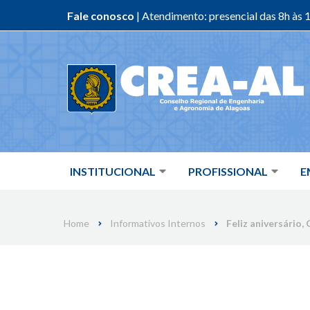
Fale conosco
| Atendimento: presencial das 8h às 1
Skip
to
content
INSTITUCIONAL
PROFISSIONAL
E
Home
Informativos Internos
Feliz aniversário,