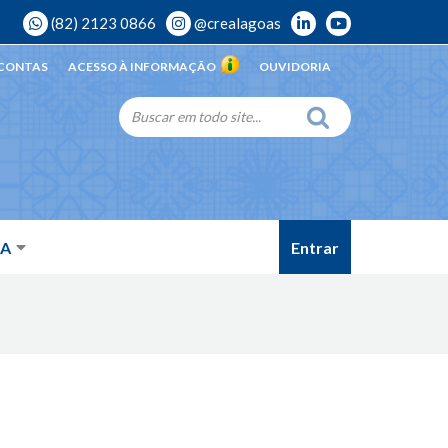
(82) 2123 0866
@crealagoas
 CONTAS
ACESSO À INFORMAÇÃO
OUVIDORIA
Entrar
DA