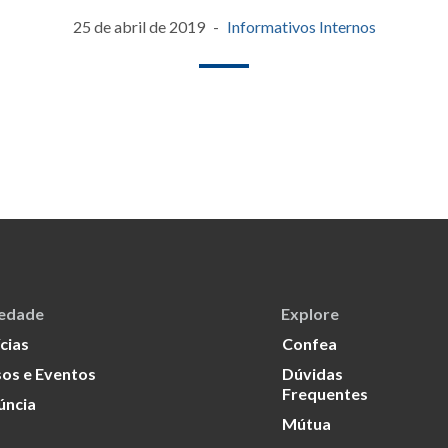
25 de abril de 2019
Informativos Internos
iedade
Explore
cias
Confea
os e Eventos
Dúvidas
Frequentes
úncia
Mútua