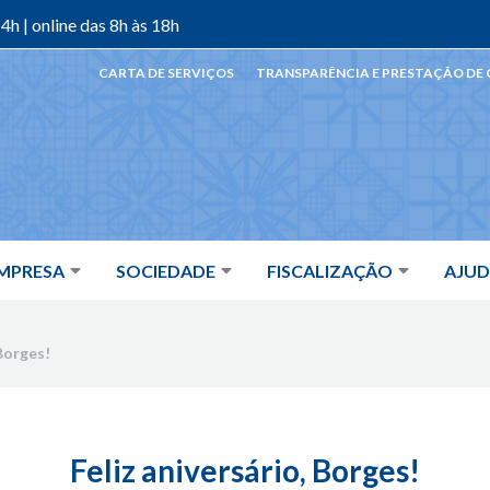
4h | online das 8h às 18h
CARTA DE SERVIÇOS
TRANSPARÊNCIA E PRESTAÇÃO DE
MPRESA
SOCIEDADE
FISCALIZAÇÃO
AJU
 Borges!
Feliz aniversário, Borges!