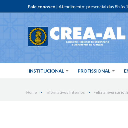
Fale conosco
| Atendimento: presencial das 8h às 1
Skip
to
content
INSTITUCIONAL
PROFISSIONAL
E
Home
Informativos Internos
Feliz aniversário,