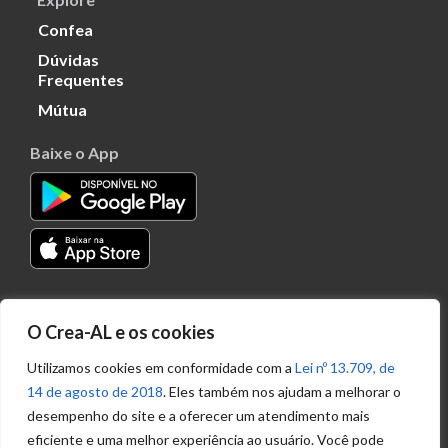
Confea
Dúvidas
Frequentes
Mútua
Baixe o App
Transparência
O Crea-AL e os cookies
Portal
Acesso à
Utilizamos cookies em conformidade com a
Lei nº 13.709, de
Informação
14 de agosto de 2018
. Eles também nos ajudam a melhorar o
Política de
desempenho do site e a oferecer um atendimento mais
Privacidade de
eficiente e uma melhor experiência ao usuário. Você pode