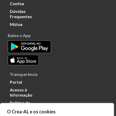
Confea
Dúvidas
Frequentes
Mútua
Baixe o App
Transparência
Portal
Acesso à
Informação
Política de
Privacidade de
O Crea-AL e os cookies
Dados