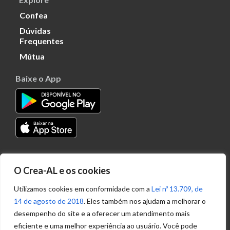
Confea
Dúvidas
Frequentes
Mútua
Baixe o App
Transparência
O Crea-AL e os cookies
Portal
Acesso à
Utilizamos cookies em conformidade com a
Lei nº 13.709, de
Informação
14 de agosto de 2018
. Eles também nos ajudam a melhorar o
Política de
desempenho do site e a oferecer um atendimento mais
Privacidade de
eficiente e uma melhor experiência ao usuário. Você pode