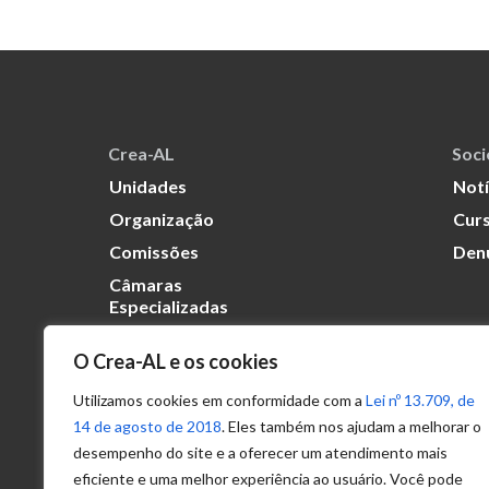
Crea-AL
Soc
Unidades
Notí
Organização
Curs
Comissões
Den
Câmaras
Especializadas
O Crea-AL e os cookies
Transparência
Portal
Utilizamos cookies em conformidade com a
Lei nº 13.709, de
Acesso à
14 de agosto de 2018
. Eles também nos ajudam a melhorar o
Informação
desempenho do site e a oferecer um atendimento mais
eficiente e uma melhor experiência ao usuário. Você pode
Política de