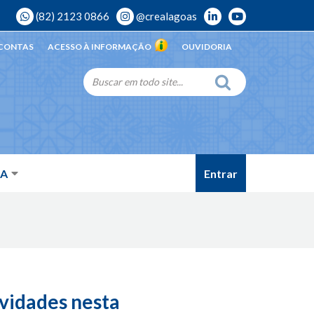
(82) 2123 0866
@crealagoas
 CONTAS
ACESSO À INFORMAÇÃO
OUVIDORIA
Entrar
DA
vidades nesta