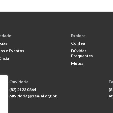
iedade
Explore
cias
Confea
os e Eventos
Dúvidas
Frequentes
úncia
Mútua
Ouvidoria
Fa
(82) 2123 0864
(8
ouvidoria@crea-al.org.br
at