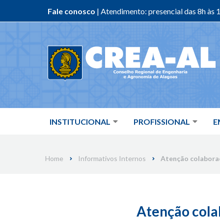
Fale conosco
| Atendimento: presencial das 8h às 1
Skip
to
content
INSTITUCIONAL
PROFISSIONAL
E
Home
Informativos Internos
Atenção colaborad
Atenção cola