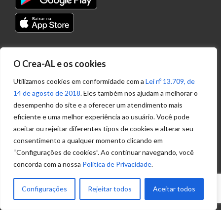
Transparência
O Crea-AL e os cookies
Portal
Acesso à
Utilizamos cookies em conformidade com a
Lei nº 13.709, de
Informação
14 de agosto de 2018
. Eles também nos ajudam a melhorar o
Política de
desempenho do site e a oferecer um atendimento mais
Privacidade de
eficiente e uma melhor experiência ao usuário. Você pode
Dados
aceitar ou rejeitar diferentes tipos de cookies e alterar seu
consentimento a qualquer momento clicando em
“Configurações de cookies”. Ao continuar navegando, você
Ouvidoria
concorda com a nossa
Política de Privacidade
.
(82) 2123 0864
ouvidoria@crea-al.org.br
Configurações
Rejeitar todos
Aceitar todos
Fale Conosco
(82) 2123 0866