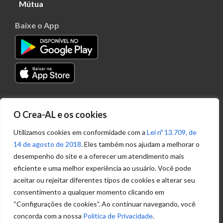
Mútua
Baixe o App
Transparência
O Crea-AL e os cookies
Portal
Acesso à
Utilizamos cookies em conformidade com a
Lei nº 13.709, de
Informação
14 de agosto de 2018
. Eles também nos ajudam a melhorar o
Política de
desempenho do site e a oferecer um atendimento mais
Privacidade de
eficiente e uma melhor experiência ao usuário. Você pode
Dados
aceitar ou rejeitar diferentes tipos de cookies e alterar seu
consentimento a qualquer momento clicando em
“Configurações de cookies”. Ao continuar navegando, você
Ouvidoria
concorda com a nossa
Política de Privacidade
.
(82) 2123 0864