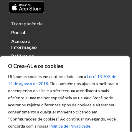
Transparência
Portal
Acesso à
Informação
Política de
Privacidade de
O Crea-AL e os cookies
Dados
Utilizamos cookies em conformidade com a
Lei nº 13.709, de
14 de agosto de 2018
. Eles também nos ajudam a melhorar o
Ouvidoria
desempenho do site e a oferecer um atendimento mais
(82) 2123 0864
eficiente e uma melhor experiência ao usuário. Você pode
ouvidoria@crea-al.org.br
aceitar ou rejeitar diferentes tipos de cookies e alterar seu
consentimento a qualquer momento clicando em
Fale Conosco
“Configurações de cookies”. Ao continuar navegando, você
(82) 2123 0866
concorda com a nossa
Política de Privacidade
.
atendimento@crea-al.org.br