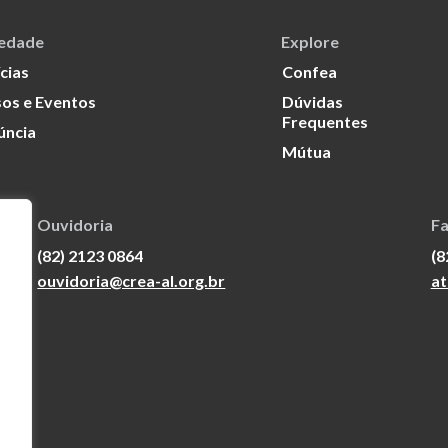
iedade
Explore
cias
Confea
os e Eventos
Dúvidas
Frequentes
úncia
Mútua
Ouvidoria
Fa
(82) 2123 0864
(8
ouvidoria@crea-al.org.br
at