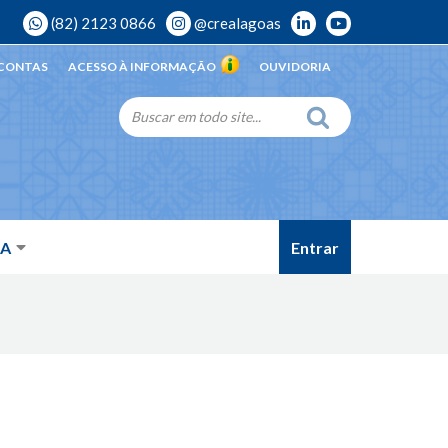
(82) 2123 0866
@crealagoas
 CONTAS
ACESSO À INFORMAÇÃO
OUVIDORIA
Entrar
DA