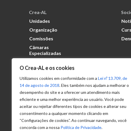
Crea-AL
Soc
Unidades
Notí
Organização
Curs
Comissões
Den
Câmaras
Especializadas
O Crea-AL e os cookies
Transparência
Portal
Utilizamos cookies em conformidade com a
Lei nº 13.709, de
Acesso à
14 de agosto de 2018
. Eles também nos ajudam a melhorar o
Informação
desempenho do site e a oferecer um atendimento mais
eficiente e uma melhor experiência ao usuário. Você pode
Política de
Privacidade de
aceitar ou rejeitar diferentes tipos de cookies e alterar seu
Dados
consentimento a qualquer momento clicando em
“Configurações de cookies”. Ao continuar navegando, você
concorda com a nossa
Política de Privacidade
.