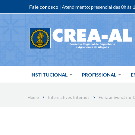
Fale conosco
| Atendimento: presencial das 8h às 1
Skip
to
content
INSTITUCIONAL
PROFISSIONAL
E
Home
Informativos Internos
Feliz aniversário, 