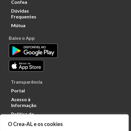
Confea
Dúvidas
Frequentes
Mútua
Baixe o App
Transparência
Portal
Acesso à
Informação
Política de
Privacidade de
O Crea-AL e os cookies
Dados