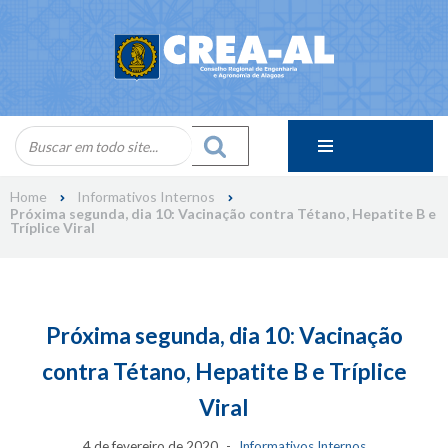
Skip
to
content
Home
Informativos Internos
Próxima segunda, dia 10: Vacinação contra Tétano, Hepatite B e
Tríplice Viral
Próxima segunda, dia 10: Vacinação
contra Tétano, Hepatite B e Tríplice
Viral
4 de fevereiro de 2020
Informativos Internos